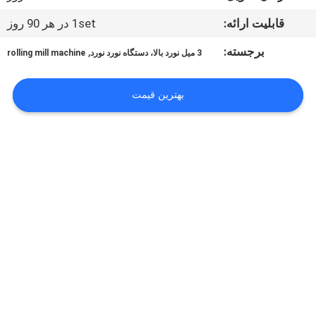
کنترل
قابلیت ارائه:
1set در هر 90 روز
کیفیت
برجسته:
,
3 میل نورد بالا، دستگاه نورد نورد
rolling mill machine
با
بهترین قیمت
ما
تماس
بگیرید
اخبار
درخواست
نقل قول
نقشه