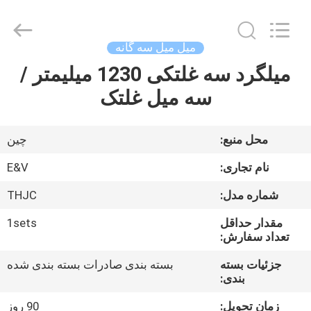
2026
JIAXING
JICHENG
MACHINERY
CO.,LTD..
میل میل سه گانه
All
Rights
Reserved.
میلگرد سه غلتکی 1230 میلیمتر /
صفحه
سه میل غلتک
اصلی
محصولات
محل منبع:
چین
نام تجاری:
E&V
درباره
شماره مدل:
THJC
ما
مقدار حداقل
1sets
تعداد سفارش:
تور
جزئیات بسته
بسته بندی صادرات بسته بندی شده
کارخانه
بندی:
زمان تحویل:
90 روز