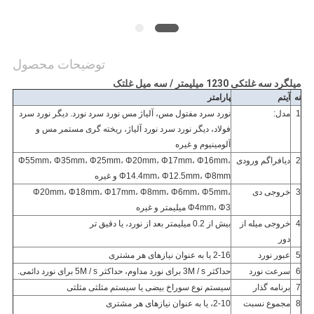
سایت
PRIVACY
توضیحات محصول
POLICY
میلگرد سه غلتکی 1230 میلیمتر / سه میل غلتک
نه
آیتم
پارامتر
1
مدل:
نورد سرد مفتول مس، آلیاژ مس نورد سرد نورد.
دیگر نورد سرد
فولاد، دیگر نورد سرد نورد آلیاژ، ریخته گری مستمر مس و
آلومینیوم و غیره
2
دیافراگم ورودی
Φ55mm، Φ35mm، Φ25mm، Φ20mm، Φ17mm، Φ16mm،
Φ14.4mm، Φ12.5mm، Φ8mm و غیره
3
خروجی دی
Φ20mm، Φ18mm، Φ17mm، Φ8mm، Φ6mm، Φ5mm،
Φ4mm، Φ3 میلیمتر و غیره
4
خروجی میله از
بیش از 0.2 میلیمتر بعد از نورد، یا دقیق تر
دور
5
عبور نورد
2-16 یا به عنوان نیازهای هر مشتری
6
سرعت نورد
حداکثر 3M / s برای نورد مداوم، حداکثر 5M / s برای نورد دائمی.
7
برنامه گذار
سیستم نوع سوراخ بیضی یا سیستم مثلثی مثلثی
8
مجموع نسبت
2-10، یا به عنوان نیازهای هر مشتری