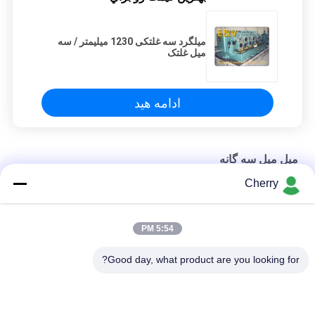
میلگرد سه غلتکی 1230 میلیمتر / سه
میل غلتک
ادامه هید
میل میل سه گانه
Cherry
سیم کربن مس سیم سرد سه رول Mill / Y نوع سیم سرد نورد سرد
سه چرخ غلتک مثبت Y نوع ماشین نورد سرد سرد با موتور جداگانه
5:54 PM
میلگرد مس مثلث مثلثی سه چرخ نورد سرد با موتور فرکانس AC
Good day, what product are you looking for?
دسته بندی های محبوب
همه