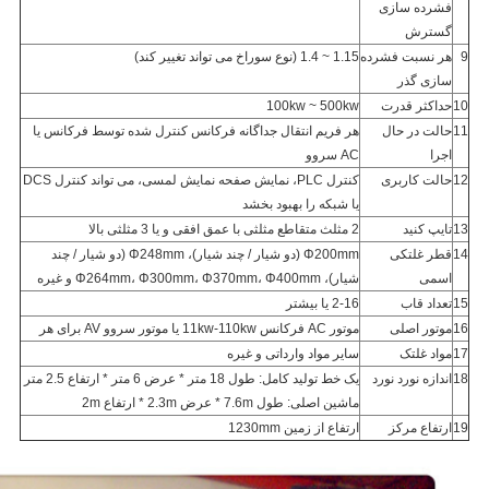
فشرده سازی
گسترش
9
هر نسبت فشرده
1.15 ~ 1.4 (نوع سوراخ می تواند تغییر کند)
سازی گذر
10
حداکثر قدرت
100kw ~ 500kw
11
حالت در حال
هر فریم انتقال جداگانه فرکانس کنترل شده توسط فرکانس یا
اجرا
AC سروو
12
حالت کاربری
کنترل PLC، نمایش صفحه نمایش لمسی، می تواند کنترل DCS
یا شبکه را بهبود بخشد
13
تایپ کنید
2 مثلث متقاطع مثلثی با عمق افقی و یا 3 مثلثی بالا
14
قطر غلتکی
Φ200mm (دو شیار / چند شیار)، Φ248mm (دو شیار / چند
اسمی
شیار)، Φ264mm، Φ300mm، Φ370mm، Φ400mm و غیره
15
تعداد قاب
2-16 یا بیشتر
16
موتور اصلی
موتور AC فرکانس 11kw-110kw یا موتور سروو AV برای هر
17
مواد غلتک
سایر مواد وارداتی و غیره
18
اندازه نورد نورد
یک خط تولید کامل: طول 18 متر * عرض 6 متر * ارتفاع 2.5 متر
ماشین اصلی: طول 7.6m * عرض 2.3m * ارتفاع 2m
19
ارتفاع مرکز
ارتفاع از زمین 1230mm