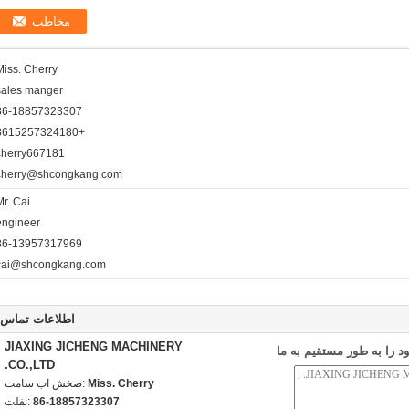
Miss. Cherry
sales manger
86-18857323307
+8615257324180
cherry667181
cherry@shcongkang.com
Mr. Cai
engineer
86-13957317969
cai@shcongkang.com
اطلاعات تماس
JIAXING JICHENG MACHINERY
 را به طور مستقیم به ما
CO.,LTD.
Miss. Cherry
تماس با شخص:
86-18857323307
تلفن: