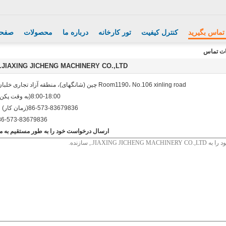
 تماس بگیرید
کنترل کیفیت
تور کارخانه
درباره ما
محصولات
صفحه
JIAXING JICHENG MACHINERY CO.,LTD.
Room1190، No.106 xinling road چین (شانگهای)، منطقه آزاد تجاری خلبان
8:00-18:00(به وقت پکن)
86-573-83679836(زمان کار)
86-573-83679836
ارسال درخواست خود را به طور مستقیم به ما