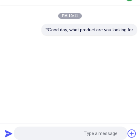
10:11 PM
Good day, what product are you looking for?
دسته بندی های محبوب
همه
ماشین ریخته گری به
ماشین ریخته گری مس
سمت بالا
دستگاه ریخته گری نوار
ماشین ریخته گری
برنجی
دو ماشین رول میل
میل میل سه گانه
غلتکی فلزی
میل نورد مس