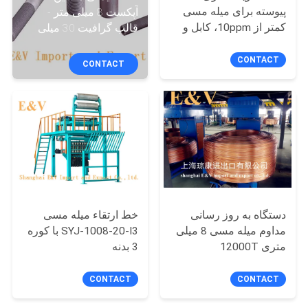
کنترل
پیوسته برای میله مسی
آپکست 8 میلی متر -
کمتر از 10ppm، کابل و
قالب گرافیت 30 میلی
کیفیت
سیم 8mm~30mm
متر
CONTACT
CONTACT
با
ما
تماس
بگیرید
اخبار
دستگاه به روز رسانی
خط ارتقاء میله مسی
درخواست
مداوم میله مسی 8 میلی
SYJ-1008-20-I3 با کوره
متری 12000T
3 بدنه
نقل قول
CONTACT
CONTACT
نقشه