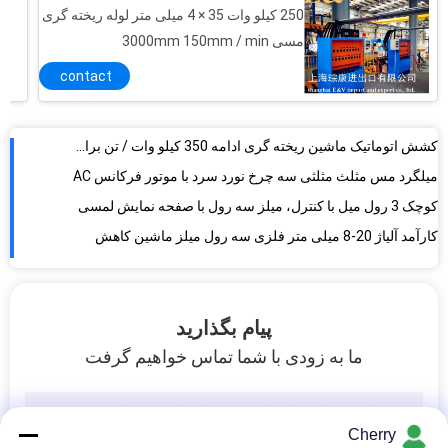
قطعات ریخته گری ماشین قطعات گرافیتی آستین 8mm - 30mm
250 کیلو وات 35 × 4 میلی متر لوله ریخته گری
قطعات ماشین آلات ریخته گری لوله لاستیکی
مسی 3000mm 150mm / min
کشش اتوماتیک ماشین ریخته گری ادامه 350 کیلو وات / تن برای نوار مس
contact
میلگرد مس مثلث مثلثی سه چرخ نورد سرد با موتور فرکانس AC
کوچک 3 رول میل با کنترل، میلز سه رول با صفحه نمایش لمسی
کارآمد آلیاژ 20-8 میلی متر فلزی سه رول میلز ماشین کاهش
میلگرد سه غلتکی 1230 میلیمتر / سه میل غلتک
3M / s تجهیزات کمپرسور نورد مس کم مس برای مود مسی
لوازم و قطعات نورد سرد نورد میلز آستین آستین
پیام بگذارید
ما به زودی با شما تماس خواهیم گرفت
Cherry