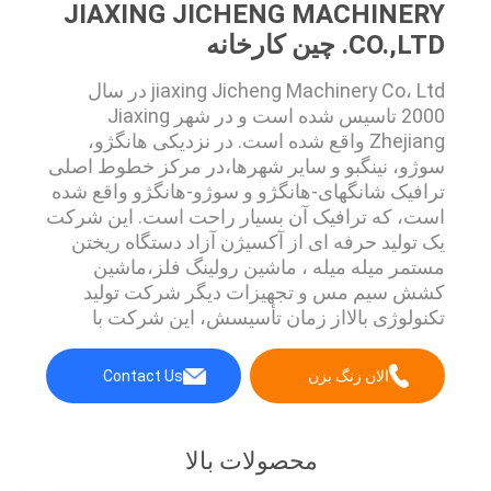
JIAXING JICHENG MACHINERY
CO.,LTD. چین کارخانه
jiaxing Jicheng Machinery Co، Ltd در سال
2000 تاسیس شده است و در شهر Jiaxing
Zhejiang واقع شده است. در نزدیکی هانگژو،
سوژو، نینگبو و سایر شهرها،در مرکز خطوط اصلی
ترافیک شانگهای-هانگژو و سوژو-هانگژو واقع شده
است، که ترافیک آن بسیار راحت است. این شرکت
یک تولید حرفه ای از آکسیژن آزاد دستگاه ریختن
مستمر میله میله ، ماشین رولینگ فلز،ماشین
کشش سیم مس و تجهیزات دیگر شرکت تولید
تکنولوژی بالااز زمان تأسيسش، اين شرکت با
عناوين افتخاري زيادي، مانند شرکت خصوصي فني
جياكسينگ،شرکت های کوچک و متوسط فنی
الان زنگ بزن
Contact Us
ژجیانگ و شرکت های پیشرفته ملی.محصول ما نه
تنها شهرت خوب و فروش خوب در خانه، بلکه به
بیش از 40 کشور و مناطق، ...
محصولات بالا