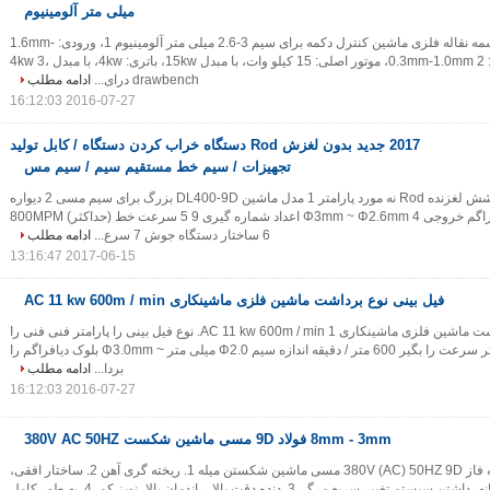
میلی متر آلومینیوم
8M نوع دندانه دار تسمه نقاله فلزی ماشین کنترل دکمه برای سیم 3-2.6 میلی متر آلومینیوم 1، ورودی: 1.6mm-
2.5mm؛ خروجی: 0.3mm-1.0mm 2، موتور اصلی: 15 کیلو وات، با مبدل 15kw، باتری: 4kw، با مبدل 4kw 3،
drawbench درای...
ادامه مطلب
2016-07-27 16:12:03
2017 جدید بدون لغزش Rod دستگاه خراب کردن دستگاه / کابل تولید
تجهیزات / سیم خط مستقیم سیم / سیم مس
2017 جدید دستگاه کشش لغزنده Rod نه مورد پارامتر 1 مدل ماشین DL400-9D بزرگ برای سیم مسی 2 دیواره
ورودی Φ8mm 3 دیافراگم خروجی Φ3mm ~ Φ2.6mm 4 اعداد شماره گیری 9 5 سرعت خط (حداکثر) 800MPM
6 ساختار دستگاه جوش 7 سرع...
ادامه مطلب
2017-06-15 13:16:47
فیل بینی نوع برداشت ماشین فلزی ماشینکاری AC 11 kw 600m / min
فیل بینی نوع برداشت ماشین فلزی ماشینکاری AC 11 kw 600m / min 1. نوع فیل بینی را پارامتر فنی فنی را
بردارید نام داده ها حداکثر سرعت را بگیر 600 متر / دقیقه اندازه سیم Φ2.0 میلی متر ~ Φ3.0mm بلوک دیافراگم را
بردا...
ادامه مطلب
2016-07-27 16:12:03
8mm - 3mm فولاد 9D مسی ماشین شکست 380V AC 50HZ
8mm-3mm سه فاز 380V (AC) 50HZ 9D مسی ماشین شکستن میله 1. ریخته گری آهن 2. ساختار افقی،
موتورهای رانندگی دوگانه، داشتن سیستم تغییر سریع مرگ. 3. دنده دقت بالا، راندمان بالا، نویز کم. 4. به طور کامل