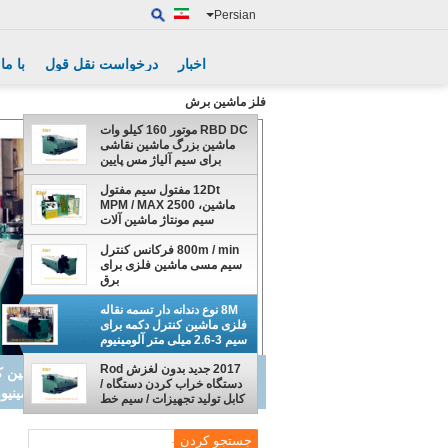
Persian
اخبار
درخواست نقل قول
با ما
فلز ماشین برش
RBD DC موتور 160 کیلو وات
ماشین بزرگ ماشین نقاشی
برای سیم آلیاژ مس پایین
12Dt مفتول سیم مفتول
ماشین، 2500 MPM / MAX
سیم مونتاژ ماشین آلات
800m / min فرکانس کنترل
سیم مسی ماشین فلزی برای
برق
8M نوع دندانه دار تسمه نقاله
فلزی ماشین کنترل دکمه برای
سیم 3-2.6 میلی متر آلومینیوم
2017 جدید بدون لغزش Rod
2017 جدید بدون لغزش d
دستگاه خراب کردن دستگاه /
تجهیزات / سیم خط مستقیم س
کابل تولید تجهیزات / سیم خط
مستقیم سیم / سیم مس