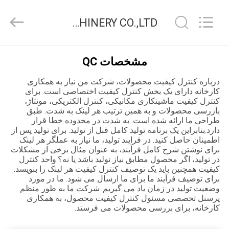
2026
JIAXING
JICHENG
JIAXING JICHENG MACHINERY CO.,LTD. کنترل کیفیت
MACHINERY
CO.,LTD..
All
Rights
Reserved.
صفحه
مشخصات QC
اصلی
درباره کنترل کیفیت محصولات، شرکت من نیاز به همکاری
کارخانه دارای یک بخش کنترل کیفیت اختصاصی است. برای
محصولات
کنترل کیفیت ماشینکاری مکانیکی، کنترل الکتریکی، مونتاژ،
بازرسی محصولات و به همین ترتیب هر لینک به شدت. طبق
طراحی ما ارائه شده است. به شدت در محدوده خطا قرار
دارد.بنابراین یک برنامه تولید کامل قبل از تولید. برای تولید پس از
درباره
اطمینان حاصل کنید. در فرایند تولید، ما نیاز به عملگر هر لینک
برای نوشتن شرح کامل فرآیند، به عنوان مثال برخی از مشکلات
ما
در تولید، اگر محصول مطابق نیاز تولید باشد یا نه؟
واحد کنترل
کیفیت همچنین باید یک توصیف کنترل کیفیت هر لینک را بنویسد.
برای توصیف فرآیند ما برای ما ارسال می شود. ما در مورد
تور
وضعیت تولید در زمان یاد می گیریم.
شرکت ما به طور منظم
پرسنل تخصصی مسئول کنترل کیفیت محصول، به همکاری
کارخانه
کارخانه، برای بررسی محصولات می فرستد.