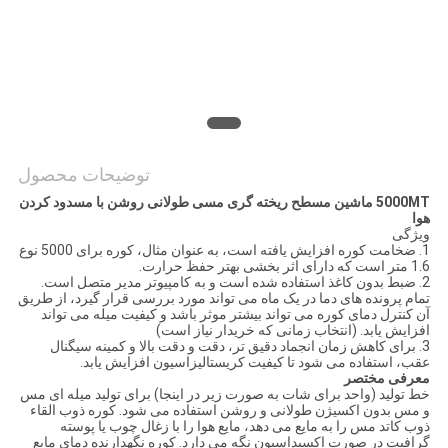
سایت
PRIVACY
POLICY
توضیحات محصول
5000MT ماشین مسطح ریخته گری مسی طولانی روشن با مسدود کردن
هوا
ویژگی
1. ضخامت کوره افزایش یافته است، به عنوان مثال، کوره برای 5000 نوع
1.6 متر است که دارای اثر بخشی بهتر حفظ حرارت.
2. ضبط بدون کاغذ استفاده شده است و به کامپیوتر مدیر متصل است.
تمام پرونده های دما در یک ماه می تواند مورد بررسی قرار گیرد، از طریق
آن کنترل دمای کوره می تواند بیشتر موثر باشد و کیفیت میله می تواند
افزایش یابد. (انتخاب زمانی که خریدار نیاز است)
3. برای کاهش زمان انجماد دقیق تر، دقت و دقت بالا و کمینه سیگنال
عقب، استفاده می شود تا کیفیت کریستالیزاسیون افزایش یابد.
معرفی مختصر
خط تولید (واحد برای شات به صورت زیر در اینجا) برای تولید میله ای مس
و مس بدون اکسیژن طولانی و روشن استفاده می شود. کوره ذوب القاء
ذوب کاتد مس را به مایع می دهد، مایع هوا را با زغال چوب یا پوسته
گرافیت در صورت اکسیداسیون نگه می دارد. کوره نگهدارنده دمای مایع