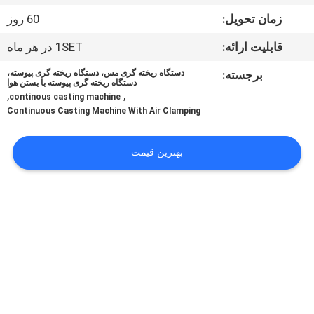
کنترل
زمان تحویل:
60 روز
کیفیت
قابلیت ارائه:
1SET در هر ماه
با
برجسته:
دستگاه ریخته گری مس، دستگاه ریخته گری پیوسته،
دستگاه ریخته گری پیوسته با بستن هوا
,
,
ما
continous casting machine
Continuous Casting Machine With Air Clamping
تماس
بگیرید
بهترین قیمت
اخبار
درخواست
نقل قول
نقشه