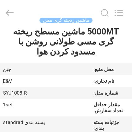
2026
JIAXING
JICHENG
MACHINERY
CO.,LTD..
ماشین ریخته گری مس
All
Rights
Reserved.
5000MT ماشین مسطح ریخته
صفحه
گری مسی طولانی روشن با
اصلی
مسدود کردن هوا
محصولات
محل منبع:
چین
درباره
نام تجاری:
E&V
ما
شماره مدل:
SYJ1008-I3
مقدار حداقل
1set
تور
تعداد سفارش:
کارخانه
جزئیات بسته
بسته بندی standrad
بندی: