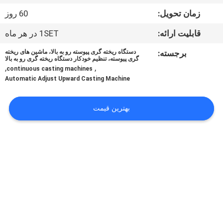
کنترل
زمان تحویل:
60 روز
کیفیت
قابلیت ارائه:
1SET در هر ماه
با
برجسته:
دستگاه ریخته گری پیوسته رو به بالا، ماشین های ریخته
گری پیوسته، تنظیم خودکار دستگاه ریخته گری رو به بالا
,
,
ما
continuous casting machines
Automatic Adjust Upward Casting Machine
تماس
بگیرید
بهترین قیمت
اخبار
درخواست
نقل قول
نقشه