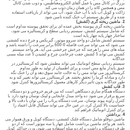
بزرگ در کانال مس با عمل القای الکترومغناطیس، و ذوب شدن کانال
مس و همچنین کاتد را در همان زمان ذوب می کند.
ژاکت و کویل آب باید با آب خنک شود، آب می تواند از بازیافت استفاده
شده و از طریق سیستم آب خنک کننده تامین شود.
2. ماشین ریخته گری (کشش)
ماشین ریخته گری پیوسته بخش عمده ای برای تحقق پیوسته مداوم است
که شامل سیستم کشش، سیستم ردیابی سطح و کریستالیزه می شود،
ساختار چهار پایه چهار پایه است.
سیستم کشش شامل دو واحد سروو موتور، گیربکس و چرخ دنده کششی
می شود که می تواند سرعت فاصله 0-600 برابر سرعت را داشته باشد و
میله های مس را هرچند که چرخش چرخشی می آید، هر واحد سیستم
کشش می تواند 5 کشش جفت چرخاندن چرخ و کشیدن 5 عدد میله مسی
جداگانه.
سیستم ردیابی سطح اتوماتیک می تواند مطمئن شود که کریستالیزر در
عمق پایدار مایع مس است و برای اطمینان از تولید به طور مداوم.
کریستالیزور می تواند مس را به حالت جامد سوق دهد و آن را خنک نگه
دارد و مبادله گرما را تحقق بخشد. هر کریستالیزر می تواند تغییر کند و به
طور جداگانه بدون تاثیر دیگر کارهای معمول کریستالیزورها کنترل شود.
3. قاب کشش
دستگاه همگام سازي دستگاهي است که بين فريم خروجي و دو دستگاه
سريع برقرار مي شود. ده واحد مبدل جابجایی و لینک نوسان وجود دارد. با
کنترل زاویه پیوند نوسان، سرعت دستگاه پرتاب را می توان با دقت بالا و
حساسیت بالا کنترل کرد، در عین حال می تواند سیگنال قابل اعتماد را
برای کنترل اتوماتیک فراهم کند.
4. برداشتن
ماشین دوقلو شامل دستگاه غلتک کششی، دستگاه کویل و ورق هموار می
باشد. هر واحد ماشین برداشت شامل چهار یا سه موتور است که از دو
طرف دستگاه برداشت برای دو میله استفاده می شود، وزن حداکثر کویل