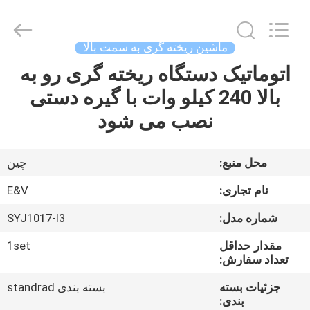
2026
JIAXING
JICHENG
MACHINERY
CO.,LTD..
ماشین ریخته گری به سمت بالا
All
Rights
Reserved.
اتوماتیک دستگاه ریخته گری رو به
صفحه
بالا 240 کیلو وات با گیره دستی
اصلی
نصب می شود
محصولات
محل منبع:
چین
درباره
نام تجاری:
E&V
ما
شماره مدل:
SYJ1017-I3
مقدار حداقل
1set
تور
تعداد سفارش:
کارخانه
جزئیات بسته
بسته بندی standrad
بندی: