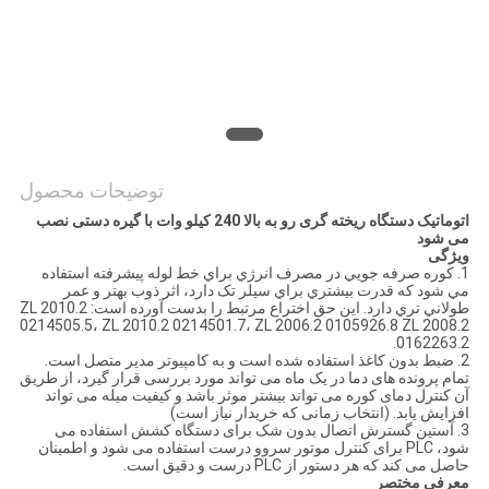
سایت
PRIVACY
POLICY
توضیحات محصول
اتوماتیک دستگاه ریخته گری رو به بالا 240 کیلو وات با گیره دستی نصب
می شود
ویژگی
1. کوره صرفه جويي در مصرف انرژي براي خط لوله پيشرفته استفاده
مي شود که قدرت بيشتري براي سيلر تک دارد، اثر ذوب بهتر و عمر
طولاني تري دارد. این حق اختراع مرتبط را بدست آورده است: ZL 2010.2
0214505.5، ZL 2010.2 0214501.7، ZL 2006.2 0105926.8 ZL 2008.2
0162263.2.
2. ضبط بدون کاغذ استفاده شده است و به کامپیوتر مدیر متصل است.
تمام پرونده های دما در یک ماه می تواند مورد بررسی قرار گیرد، از طریق
آن کنترل دمای کوره می تواند بیشتر موثر باشد و کیفیت میله می تواند
افزایش یابد. (انتخاب زمانی که خریدار نیاز است)
3. آستین گسترش اتصال بدون شک برای دستگاه کشش استفاده می
شود، PLC برای کنترل موتور سروو درست استفاده می شود و اطمینان
حاصل می کند که هر دستور از PLC درست و دقیق است.
معرفی مختصر